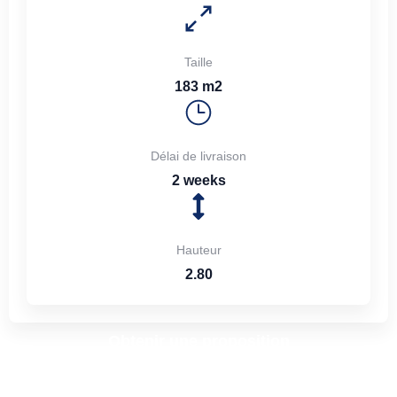
Taille
183 m2
Délai de livraison
2 weeks
Hauteur
2.80
Obtenir une proposition
Partagez vos idées avec nous : nous créerons un design
et le fabriquerons pour vous