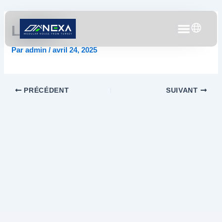
Aller
Navigation
au
des
contenu
articles
Logo 6
Par
admin
/
avril 24, 2025
PRÉCÉDENT
SUIVANT