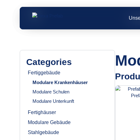
Zum
Inhalt
springen
Unse
Unse
Unse
Mod
Categories
Fertiggebäude
Produ
Modulare Krankenhäuser
Modulare Schulen
Modulare Unterkunft
Fertighäuser
Modulare Gebäude
Stahlgebäude