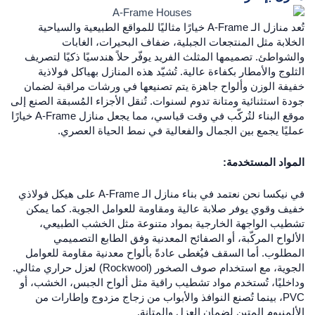
تُعد منازل الـ A-Frame خيارًا مثاليًا للمواقع الطبيعية والسياحية
الخلابة مثل المنتجعات الجبلية، ضفاف البحيرات، الغابات
والشواطئ. تصميمها المثلث الفريد يوفّر حلاً هندسيًا ذكيًا لتصريف
الثلوج والأمطار بكفاءة عالية. تُشيّد هذه المنازل بهياكل فولاذية
خفيفة الوزن وألواح جاهزة يتم تصنيعها في ورشات مراقبة لضمان
جودة استثنائية ومتانة تدوم لسنوات. تُنقل الأجزاء المُسبقة الصنع إلى
موقع البناء لتُركّب في وقت قياسي، مما يجعل منازل A-Frame خيارًا
عمليًا يجمع بين الجمال والفعالية في نمط الحياة العصري.
المواد المستخدمة
:
في نيكسا نحن نعتمد في بناء منازل الـ A-Frame على هيكل فولاذي
خفيف وقوي يوفر صلابة عالية ومقاومة للعوامل الجوية. كما يمكن
تشطيب الواجهة الخارجية بمواد متنوعة مثل الخشب الطبيعي،
الألواح المركّبة، أو الصفائح المعدنية وفق الطابع التصميمي
المطلوب. أما السقف فيُغطى عادةً بألواح معدنية مقاومة للعوامل
الجوية، مع استخدام صوف الصخور (Rockwool) لعزل حراري مثالي.
وداخليًا، تُستخدم مواد تشطيب راقية مثل ألواح الجبس، الخشب، أو
PVC، بينما تُصنع النوافذ والأبواب من زجاج مزدوج وإطارات من
الألمنيوم المتين لضمان العزل والمتانة.