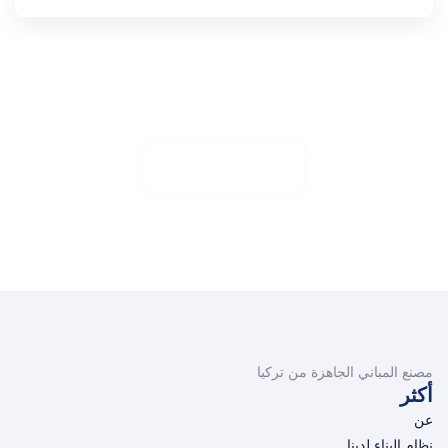
العمل معنا
أليكوام ستو، بوسويري لوبرتي فيفيرا آتي أولاكوربر
مزيد من التفاصيل
مصنع المباني الجاهزة من تركيا
أكثر
عن
نظام البناء لدينا