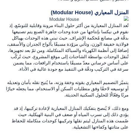
المنزل المعياري
(Modular House)
تُعد المنازل المعيارية من أكثر حلول البناء مرونة وقابلية للتوسّع، إذ
نقوم في نيكسا بإنتاجها من عدة وحدات جاهزة الصنع يتم تصنيعها
بدقّة في مصانع مُحكمة الإشراف. حيث نبني هذه الوحدات بهياكل
فولاذية خفيفة الوزن، وتأتي مزوّدة مسبقًا بألواح الجدران والأسقف،
إضافةً إلى أنظمة الكهرباء والسباكة المتكاملة. ومن ثمّ بعد تجهيزها،
تُنقل الوحدات بواسطة الشاحنات إلى موقع المشروع، حيث تُركّب
على أساس خرساني معدّ مسبقًا باستخدام الرافعات، مما يضمن
سرعة في التركيب ودقّة في التنفيذ مع جودة عالية في الأداء.
يتميّز التصميم المعياري بقوته وخفة وزنه، ما يُتيح نقله بأمان وتعديله
أو توسيعه لاحقًا وفق متطلبات السكن أو الاستخدام، مما يجعله خيارًا
مرنًا وفعّالًا للحلول السكنية الحديثة.
ومع ذلك، لا يُنصح بتفكيك المنازل المعيارية لإعادة تركيبها، إذ قد
يؤدي ذلك إلى تسرب المياه أو ضعف في البنية الهيكلية. حيث
صُممت هذه المنازل ليتم نقلها وتركيبها كوحدات متكاملة للحفاظ
على متانتها وكفاءتها التشغيلية.