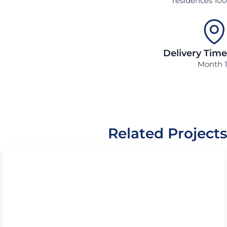
100 resid
Delivery Tim
Related Project