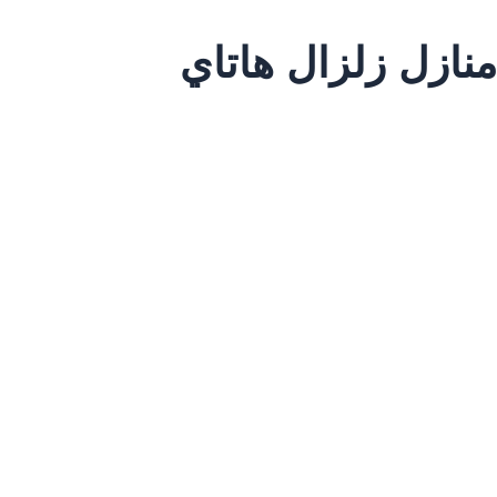
نازل زلزال هاتاي