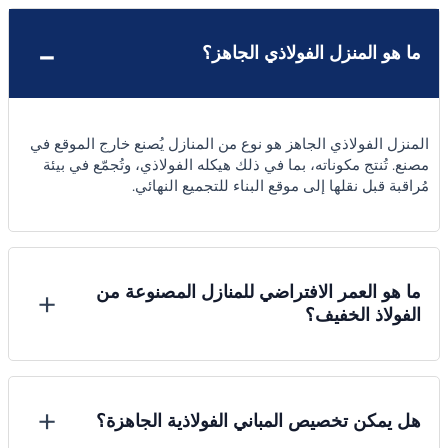
تصميم داخلي رحب يجمع بين الفخامة العملية واللمسة الحديثة.
-
إمكانية التخصيص الكامل في الألوان، النوافذ، والتشطيبات.
ما هو المنزل الفولاذي الجاهز؟
تنفيذ سريع بإشراف فريق متخصص من خبراء نيكسا.
يتم تصنيع المنازل الفولاذية داخل الورش وفقًا للمواصفات الدقيقة
للمشروع، ثم تُنقل إلى موقع البناء لتركيبها بسهولة وسرعة فائقة. تمتاز
المنزل الفولاذي الجاهز هو نوع من المنازل يُصنع خارج الموقع في
هذه المنازل بمرونتها في التركيب وتكلفتها المنخفضة مقارنة بالبناء
مصنع. تُنتج مكوناته، بما في ذلك هيكله الفولاذي، وتُجمّع في بيئة
التقليدي بالخرسانة.
مُراقبة قبل نقلها إلى موقع البناء للتجميع النهائي.
نولي اهتمامًا بالغًا لخصائص الزلازل والمناخ في كل منطقة أثناء مرحلة
التصميم، لنضمن عزلًا حراريًا وصوتيًا فائق الجودة، مع القضاء على
التحديات المرتبطة بالتضاريس أو الظروف المناخية القاسية. تُصمَّم
مبانينا الجاهزة وتُركّب خلال فترة وجيزة، بفضل تنظيم متكامل يشرف
ما هو العمر الافتراضي للمنازل المصنوعة من
+
عليه فريقنا المتخصص بخبرة ودقة متناهية.
الفولاذ الخفيف؟
استثمر في منزل يجسد الطمأنينة والرقي في آنٍ واحد. سواء كنت
تبحث عن سكن دائم لعائلتك أو استثمار عقاري مستقبلي، فإن منزل
نيكسا الفولاذي يقدم لك الجودة التي تستحقها.
حوّل رؤيتك إلى واقع اليوم!
+
هل يمكن تخصيص المباني الفولاذية الجاهزة؟
اشتر الآن أو احصل على استشارة مجانية من خبرائنا لبناء منزل أحلامك