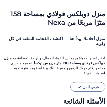
منزل دوبلكس فولاذي بمساحة 158
مترًا مربعًا من Nexa
منزل أحلامك يبدأ هنا — اكتشف الفخامة المتقنة في كل
زاوية
اختبر أسلوب حياة يجمع بين القوة، الجمال، والراحة المطلقة مع
منزل
دوبلكس فولاذي بمساحة 190 متر مربع من نيكسا
. تصميم هندسي
معاصر يلائم ذوقك الرفيع ويمنح عائلتك بيئة آمنة ومستقرة تدوم
لسنوات طويلة.
مزايا استثنائية تجعل نيكسا خيارك الأول:
عرض المزيد
هيكل فولاذي قوي مقاوم للزلازل والعوامل الجوية.
عزل حراري وصوتي متطور يحافظ على الراحة في كل الفصول.
الأسئلة الشائعة